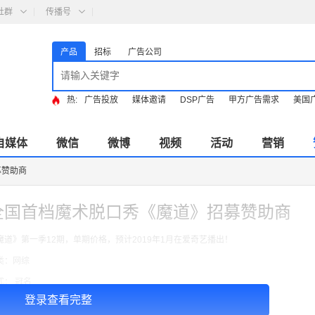
社群
传播号
产品
招标
广告公司
热:
广告投放
媒体邀请
DSP广告
甲方广告需求
美国
自媒体
微信
微博
视频
活动
营销
募赞助商
全国首档魔术脱口秀《魔道》招募赞助商
魔道》第一季12期，单期价格，预计2019年1月在爱奇艺播出！
类：网综
式： 冠名
登录查看完整
￥12000.00
格：