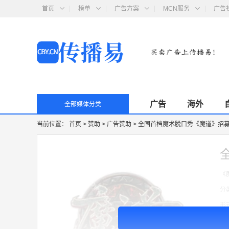
首页
榜单
广告方案
MCN服务
广告
广告
海外
全部媒体分类
当前位置：
首页
>
赞助
>
广告赞助
>
全国首档魔术脱口秀《魔道》招
《
分
形
价