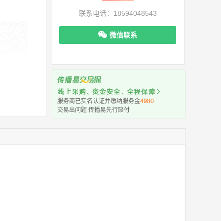
联系电话：18594048543
微信联系
机下单更便捷
服务商已实名认证并缴纳服务金
4980
交易出问题 传播易先行赔付