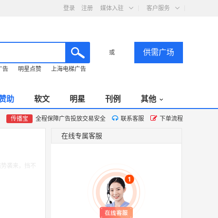
登录
注册
媒体入驻
客户服务
供需广场
或
广告
明星点赞
上海电梯广告
赞助
软文
明星
刊例
其他
传播宝
全程保障广告投放交易安全
联系客服
下单流程
在线专属客服
强势袭来，挡不