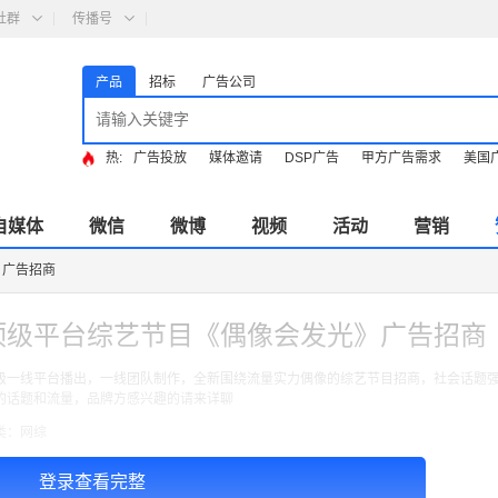
社群
传播号
产品
招标
广告公司
热:
广告投放
媒体邀请
DSP广告
甲方广告需求
美国
自媒体
微信
微博
视频
活动
营销
》广告招商
顶级平台综艺节目《偶像会发光》广告招商
级一线平台播出，一线团队制作，全新围绕流量实力偶像的综艺节目招商，社会话题
的话题和流量，品牌方感兴趣的请来详聊
类：网综
式： 冠名
登录查看完整