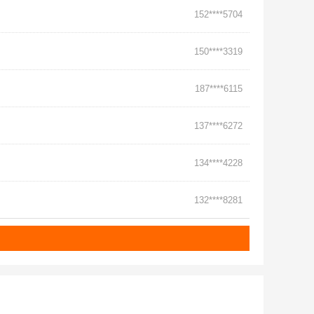
152****5704
150****3319
187****6115
137****6272
134****4228
132****8281