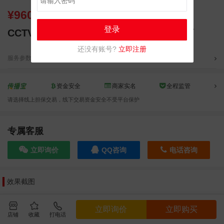
¥
9600000.00
登录
CCTV我爱你中华《传奇演说家》栏目招商
还没有账号?
立即注册
服务参数
分类：网综
,
资金安全
商家实名
全程监管
请选择线上担保交易，线下交易资金安全不受平台保护
专属客服
立即询价
QQ咨询
电话咨询
效果截图
立即询价
立即购买
店铺
收藏
打电话